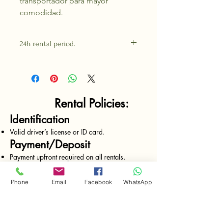
transportador para mayor
comodidad.
24h rental period.
Rental Policies:
Identification
Valid driver’s license or ID card.
Payment/Deposit
Payment upfront required on all rentals.
Deposits made by cash only.
Please contact our sales representatives for
Phone
Email
Facebook
WhatsApp
deposit amount and deposit type concerning
your rental.
Rates charged every 24 hrs from the moment
of delivery.