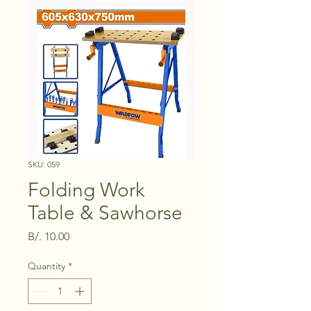
SKU: 059
Folding Work
Table & Sawhorse
Price
B/. 10.00
Quantity
*