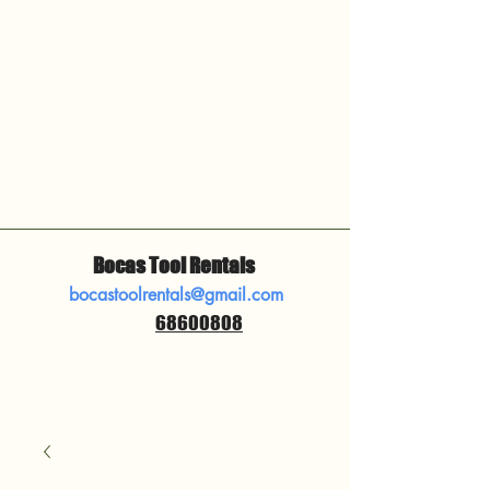
Bocas Tool Rentals
bocastoolrentals@gmail.com
68600808
​